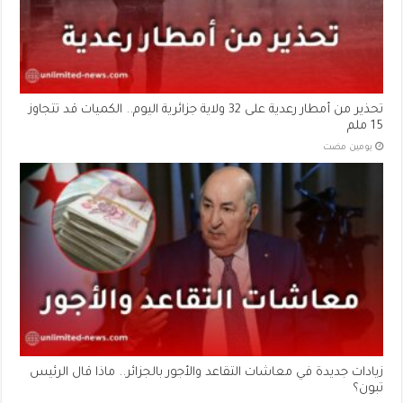
تحذير من أمطار رعدية على 32 ولاية جزائرية اليوم.. الكميات قد تتجاوز
15 ملم
‏يومين مضت
زيادات جديدة في معاشات التقاعد والأجور بالجزائر.. ماذا قال الرئيس
تبون؟