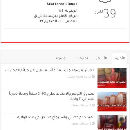
Scattered Clouds
س
39
الرطوبة: 9%
الرياح: 5كيلومتر/ساعة ش.ق
العظمى 39 • الصغرى 39
الأخيرة
الأشهر
تعليقات
الوسوم
الجزائر: مرسوم جديد لمكافأة المبلغين عن جرائم المخدرات
‏ساعة واحدة مضت
صندوق التوفير والاحتياط يطرح 2490 سكناً ومحلاً تجارياً
للبيع في 11 ولاية
تنفيذ حكم قضائي واسترجاع مسكن في هذه الولاية