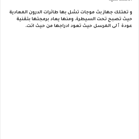
و تمتلك جهاز بث موجات تشل بها طائرات الدرون المعادية
حيث تصبح تحت السيطرة. ومنها يعاد برمجتها بتقنية
عودة ٱلى المرسل حيث تعود ادراجها من حيث اتت.