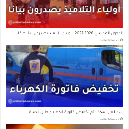
الدخول المدرسي 2026-2027.. أولياء التلاميذ يصدرون بيانا هامًا
سونلغاز.. هكذا يتم تخفيض فاتورة الكهرباء خلال الصيف