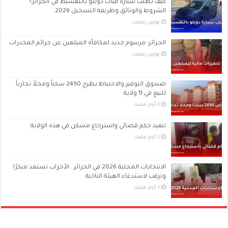
كيف تطلب سيارة فيات دوبلو بالتقسيط في الجزائر؟
الشروط والوثائق وطريقة التسجيل 2026
‏يومين مضت
الجزائر: مرسوم جديد لمكافأة المبلغين عن جرائم المخدرات
‏يومين مضت
صندوق التوفير والاحتياط يطرح 2490 سكناً ومحلاً تجارياً
للبيع في 11 ولاية
تنفيذ حكم قضائي واسترجاع مسكن في هذه الولاية
الانتخابات المحلية 2026 في الجزائر.. الأحزاب تستعد مبكرًا
وترقب لاستدعاء الهيئة الناخبة