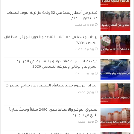
تحذير من أمطار رعدية على 32 ولاية جزائرية اليوم.. الكميات
قد تتجاوز 15 ملم
‏يوم واحد مضت
زيادات جديدة في معاشات التقاعد والأجور بالجزائر.. ماذا قال
الرئيس تبون؟
‏يوم واحد مضت
كيف تطلب سيارة فيات دوبلو بالتقسيط في الجزائر؟
الشروط والوثائق وطريقة التسجيل 2026
‏يوم واحد مضت
الجزائر: مرسوم جديد لمكافأة المبلغين عن جرائم المخدرات
‏يومين مضت
صندوق التوفير والاحتياط يطرح 2490 سكناً ومحلاً تجارياً
للبيع في 11 ولاية
‏يومين مضت