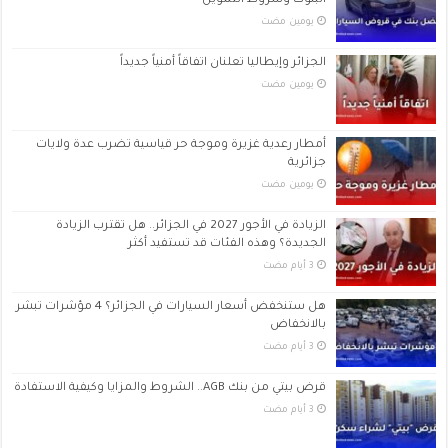
البنوك وشروط التمويل
‏يومين مضت
الجزائر وإيطاليا تعلنان اتفاقاً أمنياً جديداً
‏يومين مضت
أمطار رعدية غزيرة وموجة حر قياسية تضرب عدة ولايات
جزائرية
‏يومين مضت
الزيادة في الأجور 2027 في الجزائر.. هل تقترب الزيادة
الجديدة؟ وهذه الفئات قد تستفيد أكثر
هل ستنخفض أسعار السيارات في الجزائر؟ 4 مؤشرات تبشر
بالانخفاض
قرض بيتي من بنك AGB.. الشروط والمزايا وكيفية الاستفادة