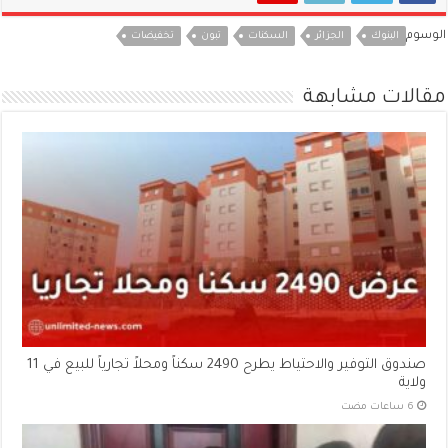
الوسوم
البنوك
الجزائر
السكنات
تبون
تخفيضات
مقالات مشابهة
صندوق التوفير والاحتياط يطرح 2490 سكناً ومحلاً تجارياً للبيع في 11
ولاية