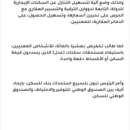
وكذلك وضع آلية لتسهيل التنازل عن السكنات الإيجارية
للدولة، التابعة لدوواين الترقية والتسيير العقاري مع
الحرص على تحيين أسعارها، وتسهيل الحصول، على
الدفاتر العقارية، للمعنيين.
كما طالب تخفيض بـعشرة بالمائة، للأشخاص المعنيين،
باستيفاء مستحقات سكنات (عدل) الذين يسددون قيمة
السكن أو الأقساط دفعة واحدة.
وأمر الرئيس تبون بتسريع استحداث بنك للسكن، بإيجاد
آلية، بين الصندوق الوطني للتوفير والاحتياط، والصندوق
الوطني للسكن.