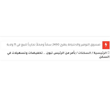
صندوق التوفير والاحتياط يطرح 2490 سكناً ومحلاً تجارياً للبيع في 11 ولاية
تنفيذ حكم قضائي واسترجاع مسكن في هذه الولاية
الرئيسية
/
السكنات
/
بأمر من الرئيس تبون .. تخفيضات وتسهيلات في
السكن