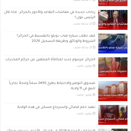
زيادات جديدة في معاشات التقاعد والأجور بالجزائر.. ماذا قال
الرئيس تبون؟
كيف تطلب سيارة فيات دوبلو بالتقسيط في الجزائر؟
الشروط والوثائق وطريقة التسجيل 2026
الجزائر: مرسوم جديد لمكافأة المبلغين عن جرائم المخدرات
‏يومين مضت
صندوق التوفير والاحتياط يطرح 2490 سكناً ومحلاً تجارياً
للبيع في 11 ولاية
‏يومين مضت
تنفيذ حكم قضائي واسترجاع مسكن في هذه الولاية
‏يومين مضت