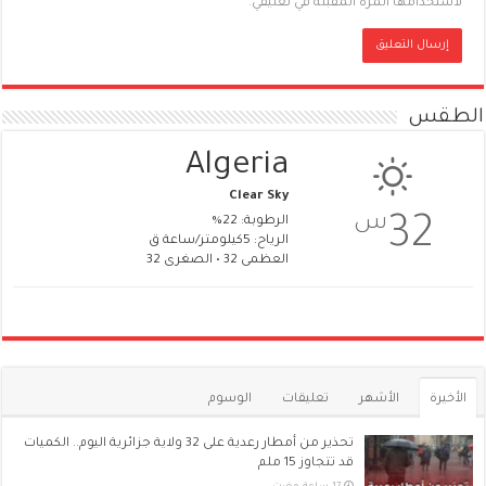
لاستخدامها المرة المقبلة في تعليقي.
الطقس
Algeria
Clear Sky
س
32
الرطوبة: 22%
الرياح: 5كيلومتر/ساعة ق
العظمى 32 • الصغرى 32
الأخيرة
الأشهر
تعليقات
الوسوم
تحذير من أمطار رعدية على 32 ولاية جزائرية اليوم.. الكميات
قد تتجاوز 15 ملم