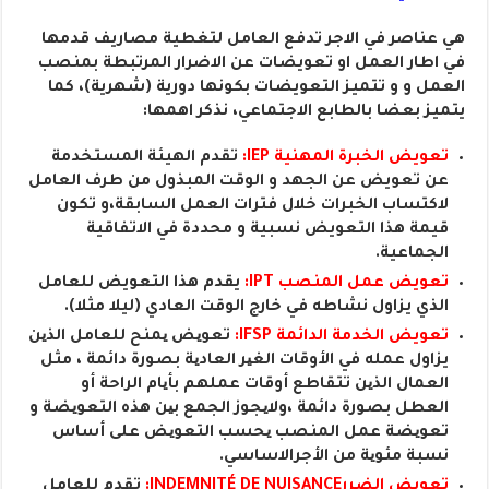
هي عناصر في الاجر تدفع العامل لتغطية مصاريف قدمها
في اطار العمل او تعويضات عن الاضرار المرتبطة بمنصب
العمل و و تتميز التعويضات بكونها دورية (شهرية)، كما
يتميز بعضا بالطابع الاجتماعي، نذكر اهمها:
تعويض الخبرة المهنية IEP:
تقدم الهيئة المستخدمة
عن تعويض عن الجهد و الوقت المبذول من طرف العامل
لاكتساب الخبرات خلال فترات العمل السابقة،و تكون
قيمة هذا التعويض نسبية و محددة في الاتفاقية
الجماعية.
تعويض عمل المنصب IPT:
يقدم هذا التعويض للعامل
الذي يزاول نشاطه في خارج الوقت العادي (ليلا مثلا).
تعويض الخدمة الدائمة IFSP:
تعویض یمنح للعامل الذین
يزاول عمله في الأوقات الغیر العادیة بصورة دائمة ، مثل
العمال الذین تتقاطع أوقات عملهم بأیام الراحة أو
العطل بصورة دائمة ،ولایجوز الجمع بین هذه التعویضة و
تعویضة عمل المنصب یحسب التعویض على أساس
نسبة مئویة من الأجرالاساسي.
تعويض الضررINDEMNITÉ DE NUISANCE:
تقدم للعامل