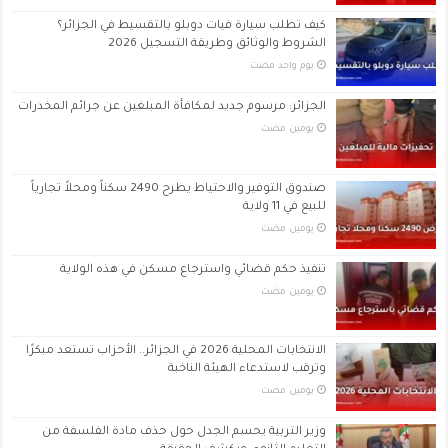
كيف تطلب سيارة فيات دوبلو بالتقسيط في الجزائر؟
الشروط والوثائق وطريقة التسجيل 2026
‏يوم واحد مضت
الجزائر: مرسوم جديد لمكافأة المبلغين عن جرائم المخدرات
‏يومين مضت
صندوق التوفير والاحتياط يطرح 2490 سكناً ومحلاً تجارياً
للبيع في 11 ولاية
‏يومين مضت
تنفيذ حكم قضائي واسترجاع مسكن في هذه الولاية
‏يومين مضت
الانتخابات المحلية 2026 في الجزائر.. الأحزاب تستعد مبكرًا
وترقب لاستدعاء الهيئة الناخبة
‏يومين مضت
وزير التربية يحسم الجدل حول حذف مادة الفلسفة من