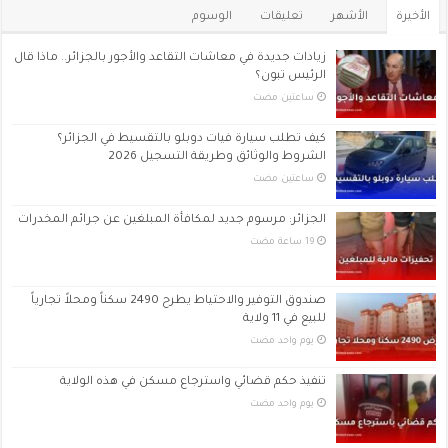
الأخيرة
الأشهر
تعليقات
الوسوم
زيادات جديدة في معاشات التقاعد والأجور بالجزائر.. ماذا قال
الرئيس تبون؟
‏ساعتين مضت
كيف تطلب سيارة فيات دوبلو بالتقسيط في الجزائر؟
الشروط والوثائق وطريقة التسجيل 2026
‏ساعتين مضت
الجزائر: مرسوم جديد لمكافأة المبلغين عن جرائم المخدرات
صندوق التوفير والاحتياط يطرح 2490 سكناً ومحلاً تجارياً
للبيع في 11 ولاية
‏يوم واحد مضت
تنفيذ حكم قضائي واسترجاع مسكن في هذه الولاية
‏يوم واحد مضت