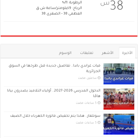
س
38
الرطوبة: 11%
الرياح: 9كيلومتر/ساعة ش.ق
العظمى 38 • الصغرى 38
الأخيرة
الأشهر
تعليقات
الوسوم
فيات غراندي باندا.. تفاصيل جديدة قبل طرحها في السوق
الجزائرية
‏ساعتين مضت
الدخول المدرسي 2026-2027.. أولياء التلاميذ يصدرون بيانا
هامًا
سونلغاز.. هكذا يتم تخفيض فاتورة الكهرباء خلال الصيف