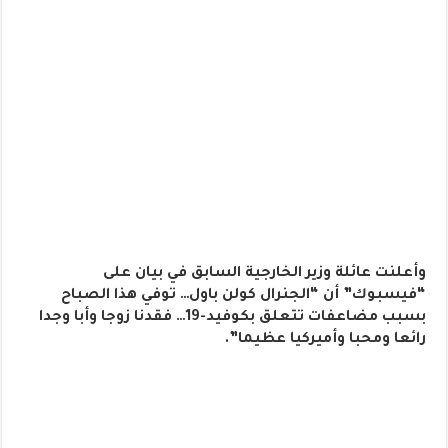
وأعلنت عائلة وزير الخارجية السابق في بيان على
“فيسبوك” أن “الجنرال كولن باول… توفي هذا الصباح
بسبب مضاعفات تتعلق بكوفيد-19… فقدنا زوجا وأبا وجدا
رائعا ومحبا وأميركيا عظيما”.