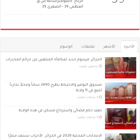
39
الرياح: 5كيلومتر/ساعة ش.ق
العظمى 39 • الصغرى 39
الأخيرة
الأشهر
تعليقات
الوسوم
الجزائر: مرسوم جديد لمكافأة المبلغين عن جرائم المخدرات
‏ساعتين مضت
صندوق التوفير والاحتياط يطرح 2490 سكناً ومحلاً تجارياً
للبيع في 11 ولاية
تنفيذ حكم قضائي واسترجاع مسكن في هذه الولاية
الانتخابات المحلية 2026 في الجزائر.. الأحزاب تستعد مبكرًا