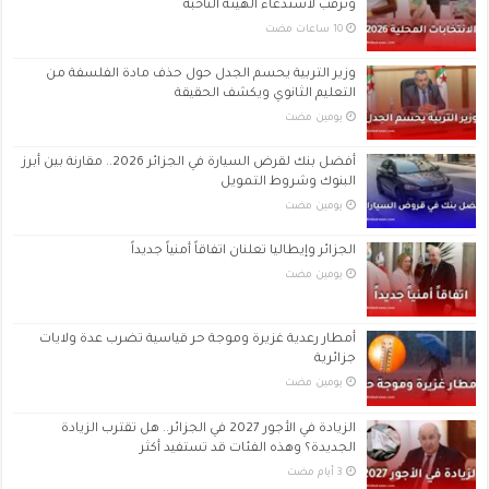
وترقب لاستدعاء الهيئة الناخبة
وزير التربية يحسم الجدل حول حذف مادة الفلسفة من
التعليم الثانوي ويكشف الحقيقة
‏يومين مضت
أفضل بنك لقرض السيارة في الجزائر 2026.. مقارنة بين أبرز
البنوك وشروط التمويل
‏يومين مضت
الجزائر وإيطاليا تعلنان اتفاقاً أمنياً جديداً
‏يومين مضت
أمطار رعدية غزيرة وموجة حر قياسية تضرب عدة ولايات
جزائرية
‏يومين مضت
الزيادة في الأجور 2027 في الجزائر.. هل تقترب الزيادة
الجديدة؟ وهذه الفئات قد تستفيد أكثر