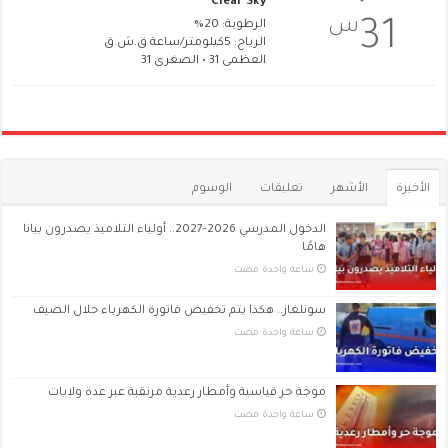
Clear Sky
س
31
الرطوبة: 20%
الرياح: 5كيلومتر/ساعة ق.ش.ق‎
العظمى 31 • الصغرى 31
الأخيرة
الأشهر
تعليقات
الوسوم
الدخول المدرسي 2026-2027.. أولياء التلاميذ يصدرون بيانا
هامًا
‏ساعة واحدة مضت
سونلغاز.. هكذا يتم تخفيض فاتورة الكهرباء خلال الصيف
‏ساعة واحدة مضت
موجة حر قياسية وأمطار رعدية مرتقبة عبر عدة ولايات
‏ساعة واحدة مضت