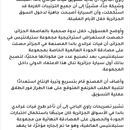
راوي الباجي، أن بداية تسويق فيات غراندي باندا أصبحت
وشيكة جدًا، مشيرًا إلى أن جميع الترتيبات اللازمة قد
استُكملت، وأن السيارة أصبحت جاهزة لدخول السوق
الجزائرية خلال الأيام المقبلة.
وأوضح المسؤول، خلال ندوة صحفية بالعاصمة الجزائر،
خُصصت لاستعراض استراتيجية مجموعة ستيلانتيس في
الجزائر، أن فيات غراندي باندا المصنعة في الجزائر حصلت
على مصادقة الجودة العالمية الخاصة بمجموعة
ستيلانتيس، بعد تصنيع عدد من مكوناتها محليًا، لتصبح
بذلك أول سيارة جزائرية تنال هذا الاعتماد الدولي داخل
المجموعة.
وأضاف أن المصنع قام بتسريع وتيرة الإنتاج استعدادًا
لتلبية الطلب المرتفع المتوقع على هذا الطراز فور انطلاق
عملية التسويق.
تشير تصريحات راوي الباجي إلى أن تأخر طرح فيات غراندي
باندا في الأسواق الجزائرية كان مرتبطًا باستكمال اختبارات
الجودة والحصول على المصادقة النهائية من مجموعة
ستيلانتيس العالمية، وهو ما تم إنجازه مؤخرًا، ما يمهد