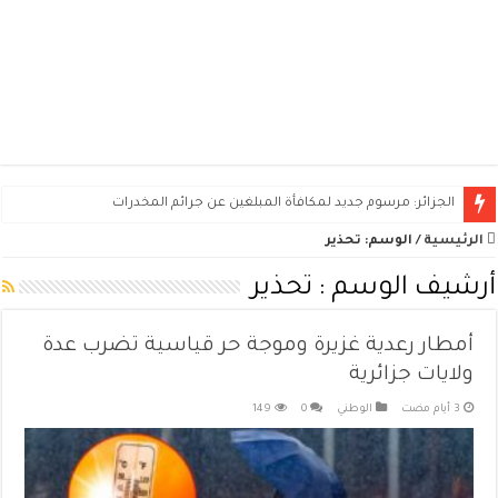
صندوق التوفير والاحتياط يطرح 2490 سكناً ومحلاً تجارياً للبيع في 11 ولاية
الرئيسية
/
الوسم:
تحذير
أرشيف الوسم :
تحذير
أمطار رعدية غزيرة وموجة حر قياسية تضرب عدة
ولايات جزائرية
الوطني
0
149