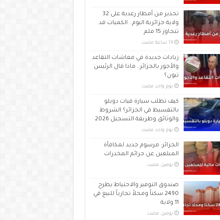
تحذير من أمطار رعدية على 32
ولاية جزائرية اليوم.. الكميات قد
تتجاوز 15 ملم
زيادات جديدة في معاشات التقاعد
والأجور بالجزائر.. ماذا قال الرئيس
تبون؟
‏يوم واحد مضت
كيف تطلب سيارة فيات دوبلو
بالتقسيط في الجزائر؟ الشروط
والوثائق وطريقة التسجيل 2026
‏يوم واحد مضت
الجزائر: مرسوم جديد لمكافأة
المبلغين عن جرائم المخدرات
‏يومين مضت
صندوق التوفير والاحتياط يطرح
2490 سكناً ومحلاً تجارياً للبيع في
11 ولاية
‏يومين مضت