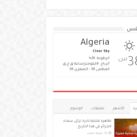
قس
Algeria
Clear Sky
س
3
الرطوبة: 16%
الرياح: 6كيلومتر/ساعة ق.ج.ق
العظمى 38 • الصغرى 38
رة
الأشهر
تعليقات
الوسوم
ظاهرة فلكية نادرة تزيّن سماء
الجزائر في هذا التاريخ