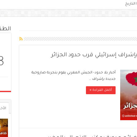
التاريخ
الط
إشراف إسرائيلي قرب حدود الجزائر
8
أخبار بلا حدود- الجيش المغربي يقوم بتجربة صاروخية
جديدة بإشراف …
أكمل القراءة »
الأخي