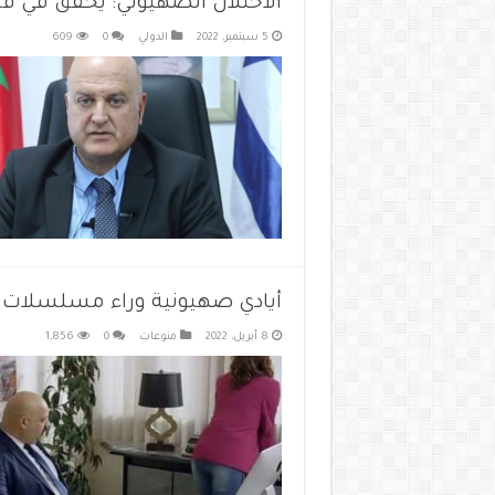
الاحتلال الصهيوني: يحقق في ف
5 سبتمبر، 2022
الدولي
0
609
أيادي صهيونية وراء مسلسلات ر
8 أبريل، 2022
منوعات
0
1,856