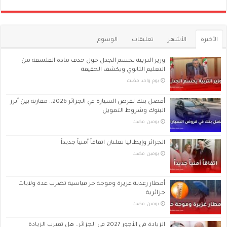
الأخيرة
الأشهر
تعليقات
الوسوم
وزير التربية يحسم الجدل حول حذف مادة الفلسفة من
التعليم الثانوي ويكشف الحقيقة
‏يوم واحد مضت
أفضل بنك لقرض السيارة في الجزائر 2026.. مقارنة بين أبرز
البنوك وشروط التمويل
‏يومين مضت
الجزائر وإيطاليا تعلنان اتفاقاً أمنياً جديداً
‏يومين مضت
أمطار رعدية غزيرة وموجة حر قياسية تضرب عدة ولايات
جزائرية
‏يومين مضت
الزيادة في الأجور 2027 في الجزائر.. هل تقترب الزيادة