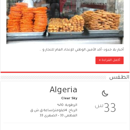
أخبار بلا حدود- أكد الأمين الوطني للإتحاد العام للتجار و …
أكمل القراءة »
الطقس
Algeria
Clear Sky
س
33
الرطوبة: 10%
الرياح: 4كيلومتر/ساعة ق.ش.ق‎
العظمى 33 • الصغرى 33