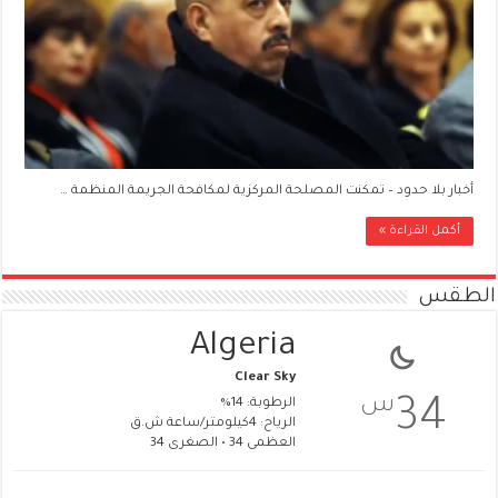
أخبار بلا حدود – تمكنت المصلحة المركزية لمكافحة الجريمة المنظمة …
أكمل القراءة »
الطقس
Algeria
Clear Sky
س
34
الرطوبة: 14%
الرياح: 4كيلومتر/ساعة ش.ق
العظمى 34 • الصغرى 34