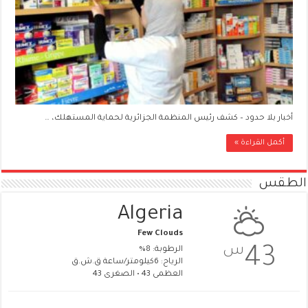
أخبار بلا حدود – كشف رئيس المنظمة الجزائرية لحماية المستهلك، …
أكمل القراءة »
الطقس
Algeria
Few Clouds
س
43
الرطوبة: 8%
الرياح: 6كيلومتر/ساعة ق.ش.ق‎
العظمى 43 • الصغرى 43