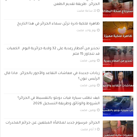
الجزائر.. طريقة تقديم الطعن
ظاهرة فلكية نادرة تزيّن سماء الجزائر في هذا التاريخ
‏يوم واحد مضت
تحذير من أمطار رعدية على 32 ولاية جزائرية اليوم.. الكميات
قد تتجاوز 15 ملم
‏يومين مضت
زيادات جديدة في معاشات التقاعد والأجور بالجزائر.. ماذا قال
الرئيس تبون؟
‏يومين مضت
كيف تطلب سيارة فيات دوبلو بالتقسيط في الجزائر؟
الشروط والوثائق وطريقة التسجيل 2026
‏يومين مضت
الجزائر: مرسوم جديد لمكافأة المبلغين عن جرائم المخدرات