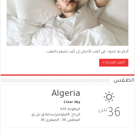
أخبار بلا حدود- في أغلب الأحيان إن كُنت تشعر بالتعب …
أكمل القراءة »
الطقس
Algeria
Clear Sky
س
36
الرطوبة: 13%
الرياح: 8كيلومتر/ساعة ق.ش.ق‎
العظمى 36 • الصغرى 36