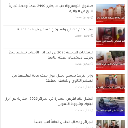
صندوق التوفير والاحتياط يطرح 2490 سكناً ومحلاً تجارياً
للبيع في 11 ولاية
‏يومين مضت
تنفيذ حكم قضائي واسترجاع مسكن في هذه الولاية
‏يومين مضت
الانتخابات المحلية 2026 في الجزائر.. الأحزاب تستعد مبكرًا
وترقب لاستدعاء الهيئة الناخبة
‏يومين مضت
وزير التربية يحسم الجدل حول حذف مادة الفلسفة من
التعليم الثانوي ويكشف الحقيقة
أفضل بنك لقرض السيارة في الجزائر 2026.. مقارنة بين أبرز
البنوك وشروط التمويل
الجزائر وإيطاليا تعلنان اتفاقاً أمنياً جديداً