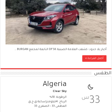
أخبار بلا حدود- كشفت العلامة الصينية DFSK التابعة لمجمع BURGAN …
أكمل القراءة »
الطقس
Algeria
Clear Sky
س
33
الرطوبة: 18%
الرياح: 4كيلومتر/ساعة ق.ج.ق
العظمى 33 • الصغرى 33