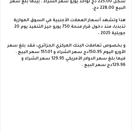
سجل 225.00 دج لواحد يورو سعر الشراء . بينما بلغ سعر
البيع 228.00 دج.
هذا وتشهد أسعار العملات الأجنبية في السوق الموازية
تذبذبا، منذ دخول قرار منحة 750 يورو حيز التنفيذ يوم 20
جويلية 2025 .
و بخصوص تعاملات البنك المركزي الجزائري، فقد بلغ سعر
الأورو اليوم 150.95دج سعر الشراء و 151.01 سعر البيع .
فيما بلغ سعر الدولار الأمريكي 129.95 سعر الشراء و
129.96دج سعر البيع .