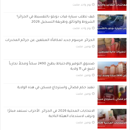
‏يوم واحد مضت
كيف تطلب سيارة فيات دوبلو بالتقسيط في الجزائر؟
الشروط والوثائق وطريقة التسجيل 2026
‏يوم واحد مضت
الجزائر: مرسوم جديد لمكافأة المبلغين عن جرائم المخدرات
‏يومين مضت
صندوق التوفير والاحتياط يطرح 2490 سكناً ومحلاً تجارياً
للبيع في 11 ولاية
‏يومين مضت
تنفيذ حكم قضائي واسترجاع مسكن في هذه الولاية
‏يومين مضت
الانتخابات المحلية 2026 في الجزائر.. الأحزاب تستعد مبكرًا
وترقب لاستدعاء الهيئة الناخبة
‏يومين مضت