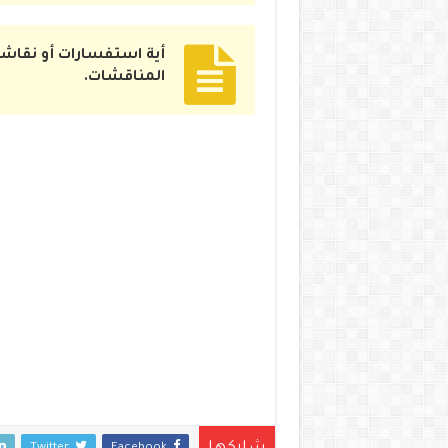
أية استفسارات أو نقاشا
المناقشات.