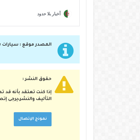
المصدر موقع : سيارات Live – نقل حي لأخبار السيارات في الجزائر والعالم
حقوق النشر :
إذا كنت تعتقد بأنه قد 
التأليف والنشر،يرجى إتص
نموذج الإتصال