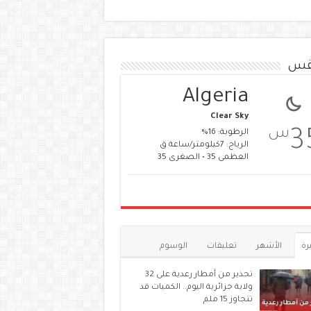
قس
Algeria
Clear Sky
س
3
الرطوبة: 16%
الرياح: 7كيلومتر/ساعة ق
العظمى 35 • الصغرى 35
رة
الأشهر
تعليقات
الوسوم
تحذير من أمطار رعدية على 32
ولاية جزائرية اليوم.. الكميات قد
تتجاوز 15 ملم