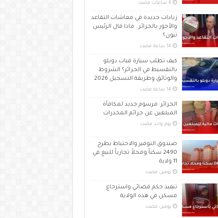
زيادات جديدة في معاشات التقاعد
والأجور بالجزائر.. ماذا قال الرئيس
تبون؟
كيف تطلب سيارة فيات دوبلو
بالتقسيط في الجزائر؟ الشروط
والوثائق وطريقة التسجيل 2026
الجزائر: مرسوم جديد لمكافأة
المبلغين عن جرائم المخدرات
‏يوم واحد مضت
صندوق التوفير والاحتياط يطرح
2490 سكناً ومحلاً تجارياً للبيع في
11 ولاية
‏يومين مضت
تنفيذ حكم قضائي واسترجاع
مسكن في هذه الولاية
‏يومين مضت