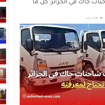
ت جاك في الجزائر: كل ما
3,938 زيارة