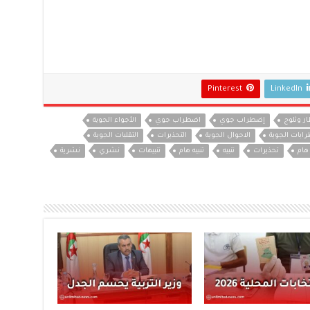
Pinterest
LinkedIn
ر وثلوج
إضطراب جوي
اضطراب جوي
الأجواء الجوية
ابات الجوية
الاحوال الجوية
التحذيرات
التقلبات الجوية
هام
تحذيرات
تنبيه
تنبيه هام
تنبيهات
نشري
نشرية