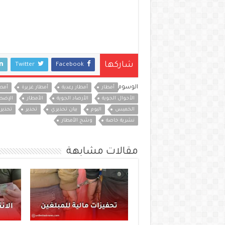
شاركها
Twitter
Facebook
الوسوم
أمطار
أمطار رعدية
أمطار غزيرة
أمطا
الأحوال الجوية
الأرصاد الجوية
الأمطار
الإضطر
الخميس
اليوم
بيان تحذيري
تحذير
تحذير 
نشرية خاصة
وشح الأمطار
مقالات مشابهة