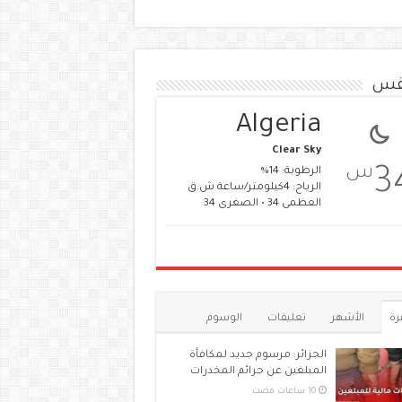
قس
Algeria
Clear Sky
س
3
الرطوبة: 14%
الرياح: 4كيلومتر/ساعة ش.ق
العظمى 34 • الصغرى 34
رة
الأشهر
تعليقات
الوسوم
الجزائر: مرسوم جديد لمكافأة
المبلغين عن جرائم المخدرات