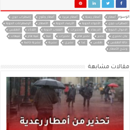
الوسوم
أمطار
أمطار رعدية
أمطار غزيرة
أمطار وثلوج
إضطراب جوي
اضطراب جوي
الأجواء الجوية
الأرصاد الجوية
الأمطار
الإضطرابات الجوية
الاحوال الجوية
الاربعاء
التحذيرات
التقلبات الجوية
الثلاثاء
الطقس
بيان تحذيري
تحذير
تحذير هام
تحذيرات
تنبيه
تنبيه هام
تنبيهات
حالة الطقس
طقس
غدا
نشري
نشرية
نشرية خاصة
وشح الأمطار
مقالات مشابهة