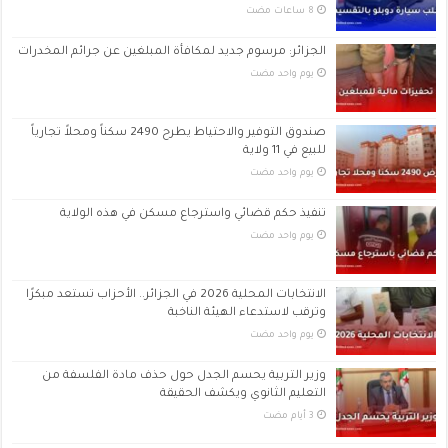
الجزائر: مرسوم جديد لمكافأة المبلغين عن جرائم المخدرات
‏يوم واحد مضت
صندوق التوفير والاحتياط يطرح 2490 سكناً ومحلاً تجارياً
للبيع في 11 ولاية
‏يوم واحد مضت
تنفيذ حكم قضائي واسترجاع مسكن في هذه الولاية
‏يوم واحد مضت
الانتخابات المحلية 2026 في الجزائر.. الأحزاب تستعد مبكرًا
وترقب لاستدعاء الهيئة الناخبة
‏يوم واحد مضت
وزير التربية يحسم الجدل حول حذف مادة الفلسفة من
التعليم الثانوي ويكشف الحقيقة