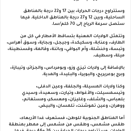
وستتراوح درجات الحرارة، بين 17 و22 درجة بالمناطق
الساحلية، وبين 12 و27 درجة بالمناطق الداخلية. فيما
ستصل سرعة الرياح إلى 70 كلم/سا.
وتتمثل الولايات المعنية بتساقط الأمطار في كل من
الطارف، وعنابة، وسكيكدة، وجيجل، وبجاية، وسوق أهراس،
وتبسة، وخنشلة، وأم البواقي، وباتنة، وقالمة، وقسنطينة،
ميلة، وسطيف.
بالإضافة إلى ولايات تيزي وزو، وبومرداس، والجزائر، وتيبازة،
وبرج بوعريريج، والبويرة، والبليدة، والمدية.
وكذا ولايات المسيلة، والجلفة، وعين الدفلى،
وتيسمسيلت، والأغواط، وتيارت، وسعيدة، وسيدي
بلعباس، والشلف، وغليزان، ومعسكر، ومستغانم،
ووهران، وعين تموشنت، تلمسان، والبيض.
أما المناطق الجنوبية للوطن، فستعرف غدا الأربعاء،
طقس مشمس، وطقس من مشمس إلى ممطر بمنطقة