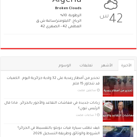
Algeria
Broken Clouds
س
42
الرطوبة: 10%
الرياح: 7كيلومتر/ساعة ش.ق
العظمى 42 • الصغرى 42
الأخيرة
الأشهر
تعليقات
الوسوم
تحذير من أمطار رعدية على 32 ولاية جزائرية اليوم.. الكميات
قد تتجاوز 15 ملم
‏ساعتين مضت
زيادات جديدة في معاشات التقاعد والأجور بالجزائر.. ماذا قال
الرئيس تبون؟
كيف تطلب سيارة فيات دوبلو بالتقسيط في الجزائر؟
الشروط والوثائق وطريقة التسجيل 2026