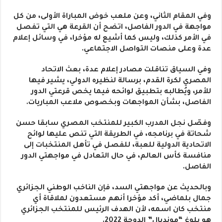
وفي المقام الثاني، وعن ملعب خوض المباراة الأولى، من كل
مواجهة في الدور الفاصل، اتضح أن القرعة هي التي تفصل
في الأمر كذلك، وليس كما أشيع له مؤخرا، في وسائل إعلام
عدة وعلى منصات التواصل الاجتماعي.
وفي السياق تناقلت مصادر إعلام عدة، بعث الاتحاد
المصري لكرة القدم، برسالة لنظيره الدولي، يشير فيها
للأمر، ويُطالبه بتطبيق لوائحه فيما يخص قرعتي الدور
الفاصل، بشأن المواجهات وبخصوص ملاعب المباريات.
وفصّل نجل المدرب الكبير للمنتخب المصري سابقا حسن
شحاتة في برنامجه، في الطريقة التي تنص عليها لوائح
الاتحادية الدولية للعبة، للفصل في تأهل المنتخبات إلى
منافسة كأس العالم، في حال التعادل في مواجهتي الدور
الفاصل.
وبالحديث عن مواجهتي السد، فإن الناخب الوطني الجزائري
جمال بلماضي، أكد مؤخرا أنهم مستعدون لملاقاة أي
منتخب كان اسمه، لأن الهدف الرئيس للمنتخب الجزائري
هو بلوغ “مونديال” الدوحة 2022.