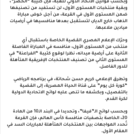
وبحسب قوانين الاتحاد الدولي للعبة، فإن كتيبة “الخضر”،
وبقية منتخبات المستوى الأول، لن تستفيد من تصنيفها
ضمن المستوى الأول في القرعة، من أجل خوض مباراة
الذهاب خارج الديار، لتستقبل بعدها منافسيها في أرضيات
ميادين ملاعبها.
وحرّك الإعلام المصري القضية الخاصة باستقبال أي
منتخب من المستوى الأول، منافسه في المباراة الفاصلة
الثانية على أرضية ميدانه، نظرا لوقوع كتيبة “الفراعنة” في
المستوى الثاني من تصنيف المنتخبات الإفريقية المتأهلة
للدور الفاصل.
وتطرق الإعلامي كريم حسن شحاتة، في برنامجه الرياضي
“كورة كل يوم” على قناة الحياة المصرية، إلى القضية
بالتفصيل، وبكشفه ما تنص عليه لوائح الاتحادية الدولية
لكرة القدم.
وبحسب لوائح الـ”فيفا”، وتحديدا في البند الـ10 من المادة
20، الخاصة بتصفيات منافسة كأس العالم، فإن القرعة
تُحدد المواجهات بين المنتخبات المتأهلة لمباريات السد في
المقام الأول.