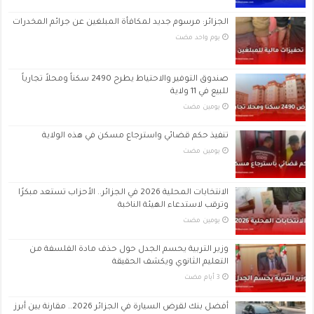
الجزائر: مرسوم جديد لمكافأة المبلغين عن جرائم المخدرات
‏يوم واحد مضت
صندوق التوفير والاحتياط يطرح 2490 سكناً ومحلاً تجارياً
للبيع في 11 ولاية
‏يومين مضت
تنفيذ حكم قضائي واسترجاع مسكن في هذه الولاية
‏يومين مضت
الانتخابات المحلية 2026 في الجزائر.. الأحزاب تستعد مبكرًا
وترقب لاستدعاء الهيئة الناخبة
‏يومين مضت
وزير التربية يحسم الجدل حول حذف مادة الفلسفة من
التعليم الثانوي ويكشف الحقيقة
أفضل بنك لقرض السيارة في الجزائر 2026.. مقارنة بين أبرز