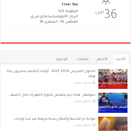
Clear Sky
س
36
الرطوبة: 13%
الرياح: 8كيلومتر/ساعة ق.ش.ق‎
العظمى 36 • الصغرى 36
الأخيرة
الأشهر
تعليقات
الوسوم
الدخول المدرسي 2026-2027.. أولياء التلاميذ يصدرون بيانا
هامًا
‏ساعتين مضت
سونلغاز.. هكذا يتم تخفيض فاتورة الكهرباء خلال الصيف
‏ساعتين مضت
موجة حر قياسية وأمطار رعدية مرتقبة عبر عدة ولايات
‏ساعتين مضت