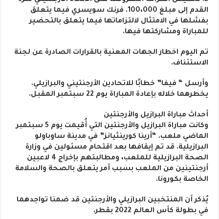
القدم إلى مبلغ 100،000. فرنك سويسري فيما يتعلق
بفشلها في الامتثال لالتزاماتها فيما يتعلق بالتحضير
للمباراة ومشاركتها فيها.
تم اليوم اخطار الجهات المعنية بالقرارات الصادرة عن لجنة
الاستئناف.
وأرسل “ فيفا” خطابًا للاتحادين الأرجنتيني والبرازيلي.
يخطرهما خلاله بإعادة المباراة يوم 22 سبتمبر المقبل.
أحداث مباراة البرازيل والأرجنتين
وكانت مباراة البرازيل والأرجنتين التي أُقيمت يوم 5 سبتمبر
الماضي ملعب. “أرينا كورينثيانز” في مدينة ساوباولو
البرازيلية. قد تم إيقافها بعد اقتحام مسئولين في وزارة
الصحة البرازيلية للملعب، ومطالبتهم بإخراج 4 لاعبين
أرجنتينين من الملعب بسبب أمر يتعلق بالصحة والسلامة
الخاصة بكورونا.
يُذكر أن المنتخبين البرازيلي والأرجنتين قد ضمنا تواجدهما
في بطولة كأس العالم 2022 بقطر.