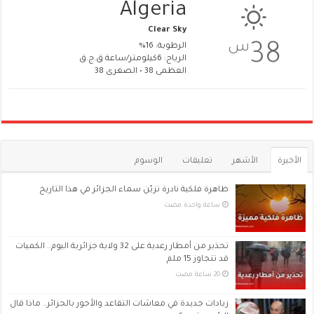
Algeria
Clear Sky
س
38
الرطوبة: 16%
الرياح: 6كيلومتر/ساعة ق.ج.ق
العظمى 38 • الصغرى 38
الأخيرة
الأشهر
تعليقات
الوسوم
ظاهرة فلكية نادرة تزيّن سماء الجزائر في هذا التاريخ
‏ساعة واحدة مضت
تحذير من أمطار رعدية على 32 ولاية جزائرية اليوم.. الكميات
قد تتجاوز 15 ملم
زيادات جديدة في معاشات التقاعد والأجور بالجزائر.. ماذا قال