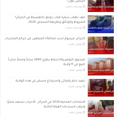
الرئيس تبون؟
‏يوم واحد مضت
كيف تطلب سيارة فيات دوبلو بالتقسيط في الجزائر؟
الشروط والوثائق وطريقة التسجيل 2026
‏يوم واحد مضت
الجزائر: مرسوم جديد لمكافأة المبلغين عن جرائم المخدرات
‏يومين مضت
صندوق التوفير والاحتياط يطرح 2490 سكناً ومحلاً تجارياً
للبيع في 11 ولاية
‏يومين مضت
تنفيذ حكم قضائي واسترجاع مسكن في هذه الولاية
‏يومين مضت
الانتخابات المحلية 2026 في الجزائر.. الأحزاب تستعد مبكرًا
وترقب لاستدعاء الهيئة الناخبة
‏يومين مضت