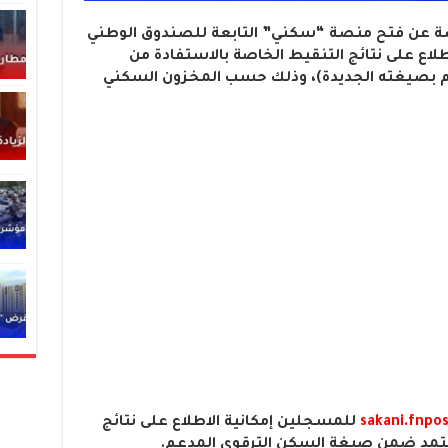
تصة عن فتح منصة “سكني” التابعة للصندوق الوطني
اع على نتائج التنقيط الخاصة بالاستفادة من
وي المدعم بصيغته الجديدة)، وذلك حسب المخزون السكني
sakani.fnpos
للمسجلين إمكانية الاطلاع على نتائج
عتمد ضمن صيغة السكن الترقوي المدعم.