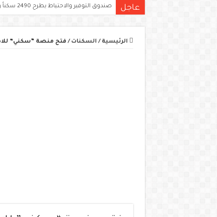
صندوق التوفير والاحتياط يطرح 2490 سكناً ومحلاً تجارياً للبيع في 11 ولاية
عاجل
الرئيسية
/
السكنات
/
فتح منصة “سكني” للاطلاع على نتائ