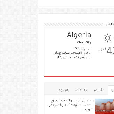
قس
Algeria
Clear Sky
س
4
الرطوبة: 8%
الرياح: 5كيلومتر/ساعة ج.ش
العظمى 42 • الصغرى 42
رة
الأشهر
تعليقات
الوسوم
صندوق التوفير والاحتياط يطرح
2490 سكناً ومحلاً تجارياً للبيع في
11 ولاية