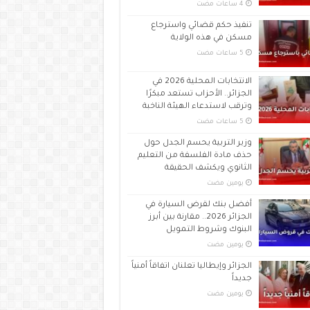
تنفيذ حكم قضائي واسترجاع
مسكن في هذه الولاية
الانتخابات المحلية 2026 في
الجزائر.. الأحزاب تستعد مبكرًا
وترقب لاستدعاء الهيئة الناخبة
وزير التربية يحسم الجدل حول
حذف مادة الفلسفة من التعليم
الثانوي ويكشف الحقيقة
‏يومين مضت
أفضل بنك لقرض السيارة في
الجزائر 2026.. مقارنة بين أبرز
البنوك وشروط التمويل
‏يومين مضت
الجزائر وإيطاليا تعلنان اتفاقاً أمنياً
جديداً
‏يومين مضت