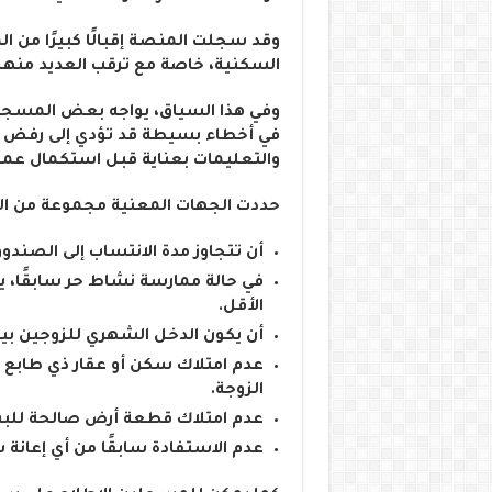
وقد سجلت المنصة إقبالًا كبيرًا من ا
السكنية، خاصة مع ترقب العديد منهم 
وفي هذا السياق، يواجه بعض المسج
في أخطاء بسيطة قد تؤدي إلى رفض م
والتعليمات بعناية قبل استكمال عمل
حددت الجهات المعنية مجموعة من الش
أن تتجاوز مدة الانتساب إلى الصندوق 3 سنوات على الأ
الأقل.
أن يكون الدخل الشهري للزوجين بين 24 ألف دينار و6 مرات الأجر الوطني الأدنى المض
عدم امتلاك سكن أو عقار ذي طابع سك
الزوجة.
عدم امتلاك قطعة أرض صالحة للبناء
عدم الاستفادة سابقًا من أي إعانة