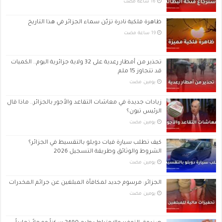
ظاهرة فلكية نادرة تزيّن سماء الجزائر في هذا التاريخ
تحذير من أمطار رعدية على 32 ولاية جزائرية اليوم.. الكميات
قد تتجاوز 15 ملم
‏يومين مضت
زيادات جديدة في معاشات التقاعد والأجور بالجزائر.. ماذا قال
الرئيس تبون؟
‏يومين مضت
كيف تطلب سيارة فيات دوبلو بالتقسيط في الجزائر؟
الشروط والوثائق وطريقة التسجيل 2026
‏يومين مضت
الجزائر: مرسوم جديد لمكافأة المبلغين عن جرائم المخدرات
‏يومين مضت