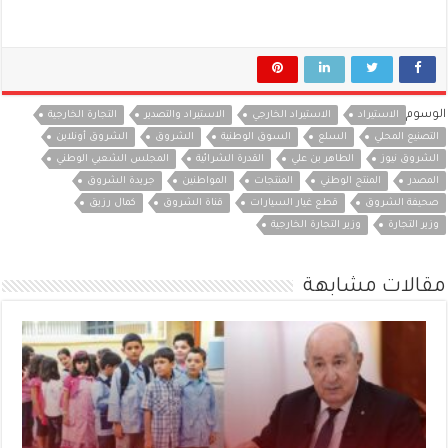
الوسوم
الاستيراد
الاستيراد الخارجي
الاستيراد والتصدير
التجارة الخارجية
التصنيع المحلي
السلع
السوق الوطنية
الشروق
الشروق أونلاين
الشروق نيوز
الطاهر بن علي
القدرة الشرائية
المجلس الشعبي الوطني
المصدر
المنتج الوطني
المنتجات
المواطنين
جريدة الشروق
صحيفة الشروق
قطع غيار السيارات
قناة الشروق
كمال رزيق
وزير التجارة
وزير التجارة الخارجية
مقالات مشابهة