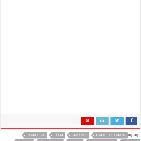
الوسوم
IDOOM FIBRE
IDOOM
BARIDIMOB
ALGERIETELECOM.DZ