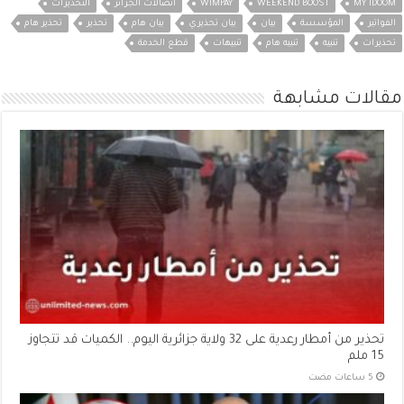
MY IDOOM
WEEKEND BOOST
WIMPAY
اتصالات الجزائر
التحذيرات
الفواتير
المؤسسة
بيان
بيان تحذيري
بيان هام
تحذير
تحذير هام
تحذيرات
تنبيه
تنبيه هام
تنبيهات
قطع الخدمة
مقالات مشابهة
تحذير من أمطار رعدية على 32 ولاية جزائرية اليوم.. الكميات قد تتجاوز
15 ملم