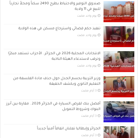
صندوق التوفير والاحتياط يطرح 2490 سكناً ومحلاً تجارياً
للبيع في 11 ولاية
‏يوم واحد مضت
تنفيذ حكم قضائي واسترجاع مسكن في هذه الولاية
‏يوم واحد مضت
الانتخابات المحلية 2026 في الجزائر.. الأحزاب تستعد مبكرًا
وترقب لاستدعاء الهيئة الناخبة
‏يوم واحد مضت
وزير التربية يحسم الجدل حول حذف مادة الفلسفة من
التعليم الثانوي ويكشف الحقيقة
أفضل بنك لقرض السيارة في الجزائر 2026.. مقارنة بين أبرز
البنوك وشروط التمويل
الجزائر وإيطاليا تعلنان اتفاقاً أمنياً جديداً