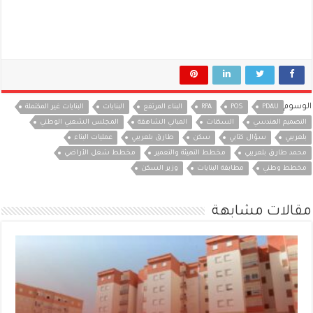
الوسوم
PDAU
POS
RPA
البناء المرتفع
البنايات
البنايات غير المكتملة
التصميم الهندسي
السكنات
المباني الشاهقة
المجلس الشعبي الوطني
بلعريبي
سؤال كتابي
سكن
طارق بلعريبي
عمليات البناء
محمد طارق بلعريبي
مخطط التهيئة والتعمير
مخطط شغل الأراضي
مخطط وطني
مطابقة البنايات
وزير السكن
مقالات مشابهة