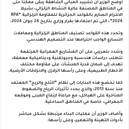
أوضح الوزير أن تشييد المباني الشاهقة يبقى ممكنًا حتى
في المناطق المصنفة عالية النشاط الزلزالي، بشرط
الالتزام الصارم بالقواعد الجزائرية للمقاومة الزلزالية “RPA
2024”، التي تم اعتمادها بقرار وزاري بتاريخ 24 جوان 2024.
وتحدد هذه القواعد تصنيف المناطق الزلزالية ومعاملات
التسارع الواجب احترامها عند التصميم الهندسي.
وشدد بلعريبي على أن المشاريع العمرانية المرتفعة
تتطلب دراسات هندسية وجيوتقنية وديناميكية معمقة،
تهدف إلى ضمان قدرة المنشآت على مقاومة مختلف
الأخطار الطبيعية، وعلى رأسها الزلازل والانزلاقات الأرضية.
كما تخضع هذه البنايات إلى نظام “الثلج والريح” المعتمد
منذ سنة 2013، والذي يحدد تأثيرات الرياح والضغوط
المناخية على الهياكل، مع مراعاة ارتفاع المبنى وموقعه
الجغرافي، خاصة في المناطق الساحلية.
وأضاف الوزير أن عمليات البناء مرتبطة بشكل مباشر
بأدوات التهيئة والتعمير، وعلى رأسها: