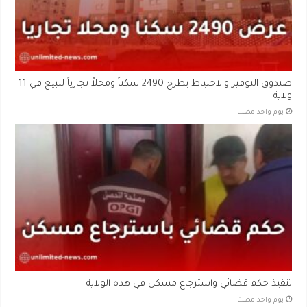
صندوق التوفير والاحتياط يطرح 2490 سكناً ومحلاً تجارياً للبيع في 11
ولاية
‏يوم واحد مضت
تنفيذ حكم قضائي واسترجاع مسكن في هذه الولاية
‏يوم واحد مضت