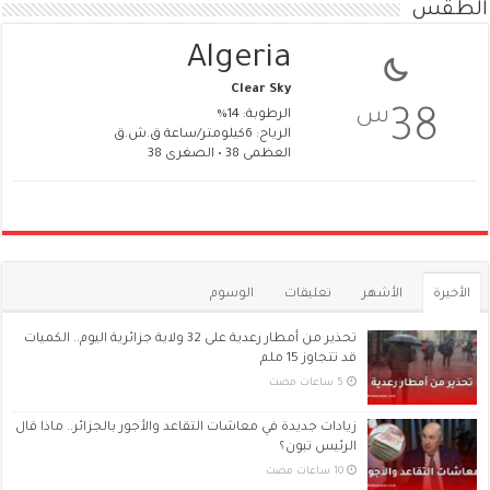
الطقس
Algeria
Clear Sky
س
38
الرطوبة: 14%
الرياح: 6كيلومتر/ساعة ق.ش.ق‎
العظمى 38 • الصغرى 38
الأخيرة
الأشهر
تعليقات
الوسوم
تحذير من أمطار رعدية على 32 ولاية جزائرية اليوم.. الكميات
قد تتجاوز 15 ملم
زيادات جديدة في معاشات التقاعد والأجور بالجزائر.. ماذا قال
الرئيس تبون؟