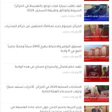
كيف تطلب سيارة فيات دوبلو بالتقسيط في الجزائر؟
الشروط والوثائق وطريقة التسجيل 2026
الجزائر: مرسوم جديد لمكافأة المبلغين عن جرائم المخدرات
‏يوم واحد مضت
صندوق التوفير والاحتياط يطرح 2490 سكناً ومحلاً تجارياً
للبيع في 11 ولاية
‏يوم واحد مضت
تنفيذ حكم قضائي واسترجاع مسكن في هذه الولاية
‏يوم واحد مضت
الانتخابات المحلية 2026 في الجزائر.. الأحزاب تستعد مبكرًا
وترقب لاستدعاء الهيئة الناخبة
‏يوم واحد مضت
وزير التربية يحسم الجدل حول حذف مادة الفلسفة من