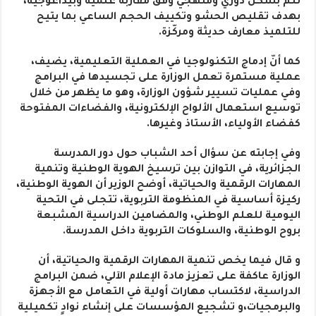
تتم بشكل دوري ومنهجي وفق مقاربة علمية وبيداغوجية،
بهدف تقليص الحشو وتكييف الحجم الساعي بما يتيح
للتلميذ معارف حديثة ومركّزة.
كما أنّ إدماج التكنولوجيا في العملية التعليمية، يضيف،
عملية مستمرة تعمل الوزارة على تجسيدها في البرامج
وفي عمليات تسيير شؤون الوزارة، وهو ما يظهر من خلال
توسيع استعمال الألواح الإلكترونية، والفضاءات المفتوحة
كفضاء الأولياء، الأستاذ وغيرها.
وفي إجابته عن سؤال أحد الشباب حول دور المدرسة
الجزائرية، في التوازن بين ترسيخ الهوية الوطنية وتنمية
المهارات الرقمية والحياتية، أوضح الوزير أن الهوية الوطنية،
ركيزة أساسية في المنظومة التربوية، تتجلى في التحية
اليومية للعلم الوطني، والمضامين الدراسية المشبعة
بروح الوطنية، والسلوكات التربوية داخل المدرسة.
و قال فيما يخص تنمية المهارات الرقمية والحياتية، أن
الوزارة عاكفة على تعزيز مادة الإعلام الآلي، ضمن البرامج
الدراسية، لاكتساب مهارات أولية في التعامل مع الأجهزة
والبرمجيات،و تشجيع المؤسسات على إنشاء نوادٍ تكميلية