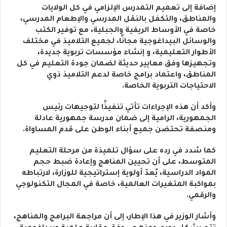
إضافة إلى تعميم التمدرس الإلزامي في كل الولايات
والمناطق، والتكفل بالنقل المدرسي والإطعام المدرسي،
خاصة في الأوساط الريفية والجبلية، مع توفير الكتب
والوسائل البيداغوجية مجانًا، لجميع التلاميذ في مختلف
الأطوار التعليمية، و إنشاء مؤسسات تربوية جديدة،
وتجهيزها وفق معايير حديثة لضمان جودة التعليم في كل
المناطق، واعتماد برامج خاصة لدعم التلاميذ ذوي
الاحتياجات التربوية الخاصة.
وأكد أن هذه الإجراءات تأتي تنفيذًا لتوجيهات رئيس
الجمهورية، الرامية إلى ضمان مدرسة جمهورية عادلة
ومنصفة تحتضن جميع أبناء الوطن على قدم المساواة.
كما شدد في رده على سؤال تلميذة من مرحلة التعليم
المتوسط، على أن تحيين المناهج وإعادة ضبط حجم
المواد الدراسية، يُعدّ أولوية إستراتيجية للوزارة، لارتباطه
بمواكبة المتغيرات العالمية، خاصة في المجال التكنولوجي
والرقمي.
وأشار الوزير في هذا الإطار، إلى أن مراجعة البرامج والمناهج،