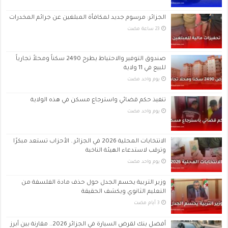
الجزائر: مرسوم جديد لمكافأة المبلغين عن جرائم المخدرات
صندوق التوفير والاحتياط يطرح 2490 سكناً ومحلاً تجارياً
للبيع في 11 ولاية
‏يوم واحد مضت
تنفيذ حكم قضائي واسترجاع مسكن في هذه الولاية
‏يوم واحد مضت
الانتخابات المحلية 2026 في الجزائر.. الأحزاب تستعد مبكرًا
وترقب لاستدعاء الهيئة الناخبة
‏يوم واحد مضت
وزير التربية يحسم الجدل حول حذف مادة الفلسفة من
التعليم الثانوي ويكشف الحقيقة
أفضل بنك لقرض السيارة في الجزائر 2026.. مقارنة بين أبرز