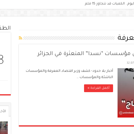
الط
عرفة
ن مؤسسات “نسدا” المتعثرة في الجزائر
8
32,9
أخبار بلا حدود- كشف وزير اقتصاد المعرفة والمؤسسات
الناشئة والمؤسسات …
أكمل القراءة »
الأخي