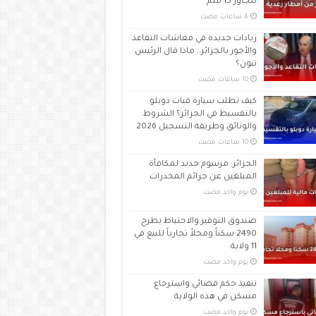
تتجاوز 15 ملم
زيادات جديدة في معاشات التقاعد
والأجور بالجزائر.. ماذا قال الرئيس
تبون؟
كيف تطلب سيارة فيات دوبلو
بالتقسيط في الجزائر؟ الشروط
والوثائق وطريقة التسجيل 2026
الجزائر: مرسوم جديد لمكافأة
المبلغين عن جرائم المخدرات
‏يوم واحد مضت
صندوق التوفير والاحتياط يطرح
2490 سكناً ومحلاً تجارياً للبيع في
11 ولاية
‏يوم واحد مضت
تنفيذ حكم قضائي واسترجاع
مسكن في هذه الولاية
‏يوم واحد مضت