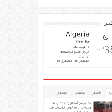
قس
Algeria
Clear Sky
س
3
الرطوبة: 14%
الرياح: 6كيلومتر/ساعة
ق.ش.ق‎
العظمى 38 • الصغرى 38
رة
الأشهر
تعليقات
الوسوم
تحذير من أمطار رعدية على 32
ولاية جزائرية اليوم.. الكميات قد