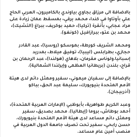
ببماكو في مالي، مقدم بفضل بأنتناناريفو في مدغشقر.
بالاضافة الى مرزاق بجاوي بياوندي بالكاميرون، العربي الحاج
علي بأوتاوا في كندا، محـمد يرقي، بمسقط عمان زيادة على
مراد عجابي، بأنقرة (تركيا)، حميد بوكريف، ببراغ (التشيك)،
محـمد بن عتو، ببرازافيل (كونغو).
ومحـمد الشريف كورطة، بموسكو (روسيا)، عبد القادر
حجازي، بطرابلس (ليبيا)، توفيق ميلاط، بمدريد
إسبانيا.ولوناس مقرمان، بلاهاي (هولندا)، عبد الرحمان بن
قراح، بلندن (بريطانيا العظمى وإيرلندا الشمالية).
بالإضافة إلى سـفيان ميموني، سفير وممثل دائم لدى هيئة
الأمم المتحدة بنيويورك، سليمة عبد الحق، بباكو
(أذربيجان).
وعبد الكريم طواهرية، بأبوظبي (الإمارات العربية المتحدة)،
أحمد بوطاش، بروما (إيطاليا). محـمد بصديق، سفير
وممثل دائم مساعد لدى هيئة الأمم المتحدة بنيويورك.
حسن رابحي، سفير تحت تصرف جامعة الدول العربية في
منصب أمين عام مساعد.