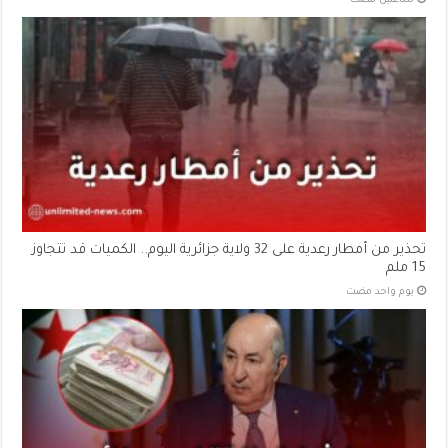
‏ساعتين مضت
تحذير من أمطار رعدية على 32 ولاية جزائرية اليوم.. الكميات قد تتجاوز
15 ملم
‏يوم واحد مضت