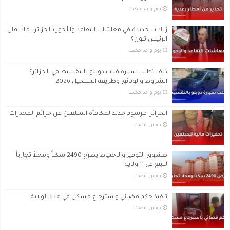
‏يوم واحد مضت
زيادات جديدة في معاشات التقاعد والأجور بالجزائر.. ماذا قال
الرئيس تبون؟
‏يوم واحد مضت
كيف تطلب سيارة فيات دوبلو بالتقسيط في الجزائر؟
الشروط والوثائق وطريقة التسجيل 2026
‏يوم واحد مضت
الجزائر: مرسوم جديد لمكافأة المبلغين عن جرائم المخدرات
‏يومين مضت
صندوق التوفير والاحتياط يطرح 2490 سكناً ومحلاً تجارياً
للبيع في 11 ولاية
‏يومين مضت
تنفيذ حكم قضائي واسترجاع مسكن في هذه الولاية
‏يومين مضت