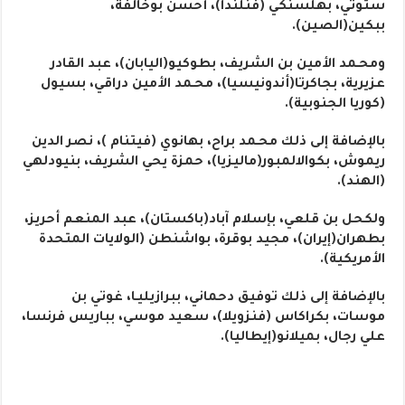
ستوتي، بهلسنكي (فنلندا)، أحسن بوخالفة،
ببكين(الصين).
ومحـمد الأمين بن الشريف، بطوكيو(اليابان)، عبد القادر
عزيرية، بجاكرتا(أندونيسيا)، محـمد الأمين دراقي، بسيول
(كوريا الجنوبية).
بالإضافة إلى ذلك محـمد براح، بهانوي (فيتنام )، نصر الدين
ريموش، بكوالالمبور(ماليزيا)، حمزة يحي الشريف، بنيودلهي
(الهند).
ولكحل بن قلعي، بإسلام آباد(باكستان)، عبد المنعم أحريز،
بطهران(إيران)، مجيد بوقرة، بواشنطن (الولايات المتحدة
الأمريكية).
بالإضافة إلى ذلك توفيق دحماني، ببرازيليـا، غوتي بن
موسات، بكراكاس (فنزويلا)، سعيد موسي، بباريس فرنسا،
علي رجال، بميلانو(إيطاليا).