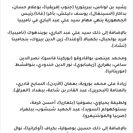
رشيد بن لوناس، ببريتوريا (جنوب إفريقيا)، بوعلام حسان،
بداكار (السينغال)، يوسف دليلش، بأكرا (غانا).رئيس
الجمهورية ينهي مهام سيد علي عبد الباري في ناميبيا
بالإضافة إلى ذلك سيد علي عبد الباري، بويندهوك (ناميبيا)،
فريد بولحبال، بكمبالا (أوغندا)، زين الدين بيروك، بنجامينا
(تشاد).
ومحـمد عينصر، بواقادوقو (بوركينا فاسو)، نصر الدين
ساعي، بهراري (زيمبابوي)، نور الدين خندودي، بنواقشط
(موريتانيا).
زيادة على محـمد بوروبة، بعمان (الأردن)، السايح قادري،
بالمنامة (البحرين)، عبد القادر بن شاعة، ببغداد (العراق).
ولطيفة يحياوي، بصوفيا (بلغاريا)، أحسن كرمة،
بستوكهولم (لسويد)، عبد الحميد شبشوب، ببلغراد
(صربيا والمونتنيغرو).
بالإضافة إلى ذلك حسين بوصوارة، بكياف (أوكرانيا)، نوال