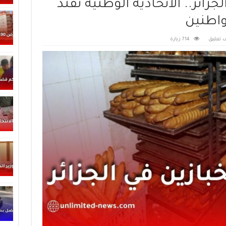
زائر.. الاتحادية الوطنية تفنّد
واطنين
 تعليق
714 زيارة