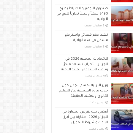
صندوق التوفير والاحتياط يطرح
2490 سكناً ومحلاً تجارياً للبيع في
11 ولاية
تنفيذ حكم قضائي واسترجاع
مسكن في هذه الولاية
الانتخابات المحلية 2026 في
الجزائر.. الأحزاب تستعد مبكرًا
وترقب لاستدعاء الهيئة الناخبة
وزير التربية يحسم الجدل حول
حذف مادة الفلسفة من التعليم
الثانوي ويكشف الحقيقة
‏يومين مضت
أفضل بنك لقرض السيارة في
الجزائر 2026.. مقارنة بين أبرز
البنوك وشروط التمويل
‏يومين مضت