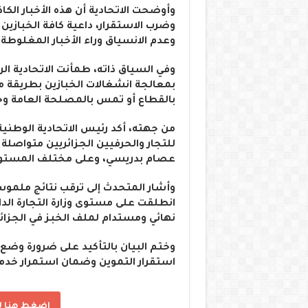
وأوضحت الاتحادية أن هذه الأخبار الك
وضرب الاستقرار، داعية كافة الخبازين
وعدم الانسياق وراء الأخبار المغلوطة
وفي السياق ذاته، طمأنت الاتحادية الر
بمعالجة انشغالات الخبازين بطريقة م
بالقطاع أو تمس بالمصلحة العامة وخ
من جهته، أكد رئيس الاتحادية الوطنية 
للتجار والحرفيين الجزائريين متواصلة 
عصام بدريسي، وعلى مختلف المستوي
وأشار المتحدث إلى ترقب نتائج ملمو
انطلقت على مستوى وزارة التجارة ال
نهائي ومستدام لملف الخبز في الجزائر
وختم البيان بالتأكيد على ضرورة وضع
استقرار التموين وضمان استمرار خدم
اضغط هنا لل