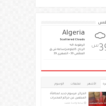
قس
Algeria
Scattered Clouds
س
3
الرطوبة: 9%
الرياح: 5كيلومتر/ساعة ش.ق
العظمى 39 • الصغرى 39
رة
الأشهر
تعليقات
الوسوم
الجزائر: مرسوم جديد لمكافأة
المبلغين عن جرائم المخدرات
‏ساعة واحدة مضت