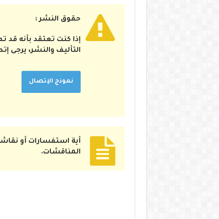
حقوق النشر :
إذا كنت تعتقد بأنه قد 
التأليف والنشر، يرجى إت
نموذج الإتصال
أية استفسارات أو نقاشا
المناقشات.