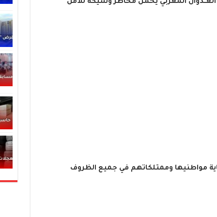
ن العــدوان المغربي يحمل مخاطر وشيكة للأمن
 حماية مواطنيها وممتلكاتهم في جميع الظروف