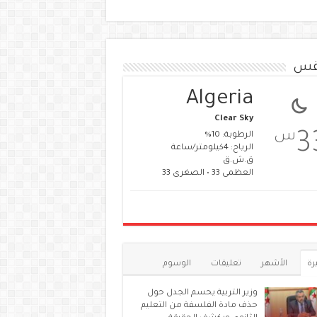
قس
Algeria
Clear Sky
س
3
الرطوبة: 10%
الرياح: 4كيلومتر/ساعة
ق.ش.ق‎
العظمى 33 • الصغرى 33
رة
الأشهر
تعليقات
الوسوم
وزير التربية يحسم الجدل حول
حذف مادة الفلسفة من التعليم