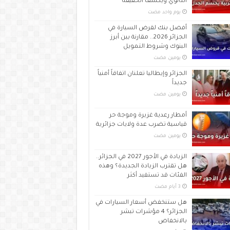
الثانوي ويكشف الحقيقة
‏يوم واحد مضت
أفضل بنك لقرض السيارة في
الجزائر 2026.. مقارنة بين أبرز
البنوك وشروط التمويل
‏يومين مضت
الجزائر وإيطاليا تعلنان اتفاقاً أمنياً
جديداً
‏يومين مضت
أمطار رعدية غزيرة وموجة حر
قياسية تضرب عدة ولايات جزائرية
‏يومين مضت
الزيادة في الأجور 2027 في الجزائر..
هل تقترب الزيادة الجديدة؟ وهذه
الفئات قد تستفيد أكثر
هل ستنخفض أسعار السيارات في
الجزائر؟ 4 مؤشرات تبشر
بالانخفاض