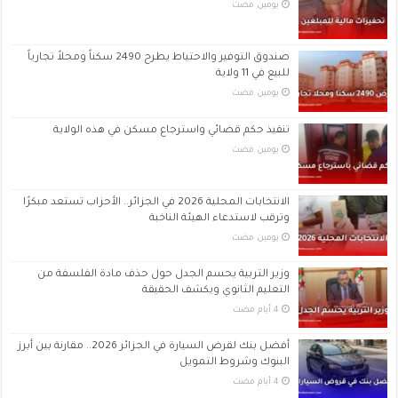
‏يومين مضت
صندوق التوفير والاحتياط يطرح 2490 سكناً ومحلاً تجارياً
للبيع في 11 ولاية
‏يومين مضت
تنفيذ حكم قضائي واسترجاع مسكن في هذه الولاية
‏يومين مضت
الانتخابات المحلية 2026 في الجزائر.. الأحزاب تستعد مبكرًا
وترقب لاستدعاء الهيئة الناخبة
‏يومين مضت
وزير التربية يحسم الجدل حول حذف مادة الفلسفة من
التعليم الثانوي ويكشف الحقيقة
أفضل بنك لقرض السيارة في الجزائر 2026.. مقارنة بين أبرز
البنوك وشروط التمويل