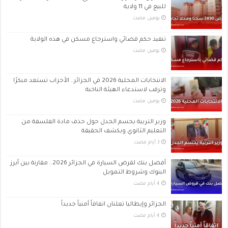
للبيع في 11 ولاية
‏يومين مضت
تنفيذ حكم قضائي واسترجاع مسكن في هذه الولاية
‏يومين مضت
الانتخابات المحلية 2026 في الجزائر.. الأحزاب تستعد مبكرًا
وترقب لاستدعاء الهيئة الناخبة
‏يومين مضت
وزير التربية يحسم الجدل حول حذف مادة الفلسفة من
التعليم الثانوي ويكشف الحقيقة
أفضل بنك لقرض السيارة في الجزائر 2026.. مقارنة بين أبرز
البنوك وشروط التمويل
الجزائر وإيطاليا تعلنان اتفاقاً أمنياً جديداً