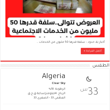
أخبار بلا حدود – سلفة قدرها 50 مليون من الخدمات …
أكمل القراءة »
الطقس
Algeria
Clear Sky
س
33
الرطوبة: 18%
الرياح: 4كيلومتر/ساعة ق.ج.ق
العظمى 33 • الصغرى 33