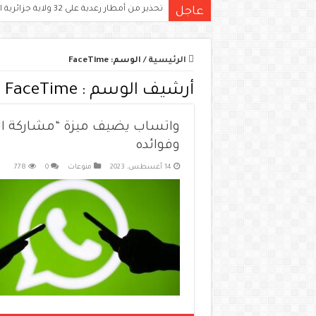
تحذير من أمطار رعدية على 32 ولاية جزائرية اليوم.. الكميات قد تتجاوز 15 ملم
عاجل
الرئيسية
/
الوسم:
FaceTime
أرشيف الوسم :
FaceTime
واتساب يضيف ميزة “مشاركة الش
وفوائده
14 أغسطس، 2023
منوعات
0
778