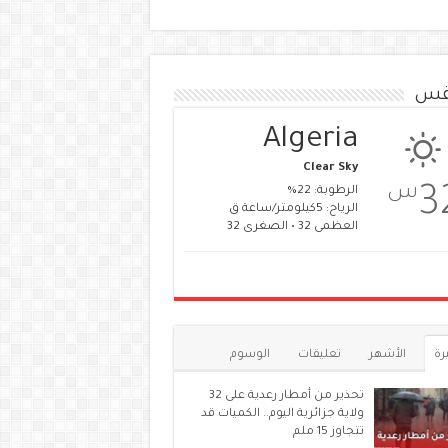
قس
Algeria
Clear Sky
س
3
الرطوبة: 22%
الرياح: 5كيلومتر/ساعة ق
العظمى 32 • الصغرى 32
رة
الأشهر
تعليقات
الوسوم
تحذير من أمطار رعدية على 32
ولاية جزائرية اليوم.. الكميات قد
تتجاوز 15 ملم