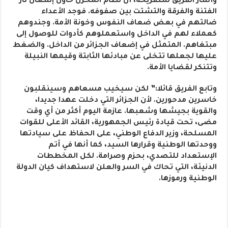
وأشار الفريق شنقريحة، أن نظام المخزن حاول إشعال نار
الفتنة والفرقة والتشتت بين صفوفه. فوجد الأعداء
ضالتهم في بعض ضعاف النفوس وخونة الأمة. وجندوهم
كعملاء لهم في الداخل واستعملوهم كأدوات للوصول إلى
مبتغاهم. المتمثل في إضعاف الجزائر من الداخل. والضغط
عليها لجعلها تتخلى عن مبادئها الثابتة وقيمها النبيلة
وتتنكر لقضايا الأمة.
وتابع الفريق قائلا:” لكن سيخيب مسعاهم وسينقلبون
خاسرين مدحورين. لأن الجزائر التي دخلت عهدا جديدا،
والقوية بجيشها وشعبها. عازمة اليوم أكثر من أي وقت
مضى، تحت قيادة رئيس الجمهورية، القائد الأعلى للقوات
المسلحة، وزير الدفاع الوطني، على الحفاظ على سيادتها
ووحدتها الوطنية وقرارها السيد، كما أنها في أتم
الإستعداد للتصدي، بحزم وصرامة. لكل المخططات
الدنيئة، التي تحاك في السر والعلن لاستهداف كيان الدولة
الوطنية ورموزها.