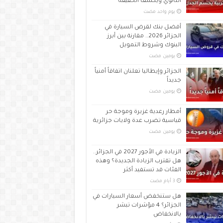
الثانوي ويكشف الحقيقة
‏يوم واحد مضت
أفضل بنك لقرض السيارة في
الجزائر 2026.. مقارنة بين أبرز
البنوك وشروط التمويل
‏يومين مضت
الجزائر وإيطاليا تعلنان اتفاقاً أمنياً
جديداً
‏يومين مضت
أمطار رعدية غزيرة وموجة حر
قياسية تضرب عدة ولايات جزائرية
‏يومين مضت
الزيادة في الأجور 2027 في الجزائر..
هل تقترب الزيادة الجديدة؟ وهذه
الفئات قد تستفيد أكثر
هل ستنخفض أسعار السيارات في
الجزائر؟ 4 مؤشرات تبشر
بالانخفاض