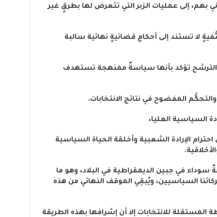
ي بهم، إلى عمليات الزبر التي تتعرض لها بطرقٍ غير
فيةٍ لا تستند إلى أحكامٍ قضائيةٍ نهائية سالبة
ن الترشح تؤكد بأنها سياسةٌ ممنهجة تستهدف
التحكُّم المفضوح في نتائج الانتخابات.
دة السياسية العليا،
 احترام الإرادة الشعبية وأخلقة الحياة السياسية
أخلاقية.
 سوداء في جبين الديمقراطية في البلاد، وهو ما
ئنا السياسيين، ويُبقِي الموقف النهائي من هذه
لمستقلة للانتخابات إلا أن إشرافها بهذه الطريقة