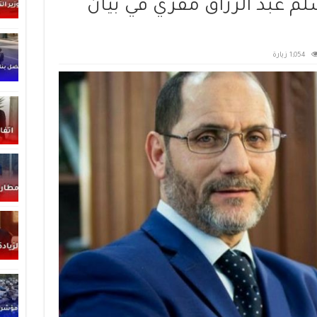
م عبد الرزاق مقري في بيان
1,054 زيارة