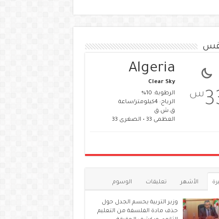
قس
Algeria
Clear Sky
س
3
الرطوبة: 10%
الرياح: 4كيلومتر/ساعة
ق.ش.ق‎
العظمى 33 • الصغرى 33
رة
الأشهر
تعليقات
الوسوم
وزير التربية يحسم الجدل حول
حذف مادة الفلسفة من التعليم