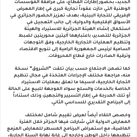
الجديد، بحضور إطارات القطاع، على مرافقة المؤسسات
الوطنية التي حازت عقوداً تجارية كبرى في إطار المعرض
الإفريقي للتجارة البينية، بهدف تعزيز الحضور الجزائري في
الأسواق الإقليمية والدولية، إلى جانب التعجيل في
استكمال إنشاء الهيئة الجزائرية للاستيراد والهيئة
الجزائرية للتصدير، باعتبارهما آليتين محوريتين لضبط
وتنظيم العمليات التجارية الخارجية، وفق التوجهات
السامية لرئيس الجمهورية الرامية إلى تنويع الاقتصاد
وترقية الصادرات خارج قطاع المحروقات.
كما تضمن الاجتماع حسب بيان تلقت “الشروق” نسخة
منه، مراجعة مختلف الإجراءات المتخذة في مجال تنظيم
التجارة الخارجية، لاسيما ما تعلق بعمليات الاستيراد
الخاصة بالخدمات والسلع سواء الموجهة للبيع على الحالة
أو تلك المدرجة في إطار التسيير والتجهيز، وذلك استناداً
إلى البرنامج التقديري للسداسي الثاني.
وخصص اللقاء أيضاً لعرض تقييم شامل لمختلف
المعارض الدولية التي شاركت فيها الجزائر خلال الفترة
الماضية، مع استعراض البرنامج المسطر للمعارض المزمع
تنظيمها داخل الوطن وخارجه إلى غاية نهاية السنة الجارية،