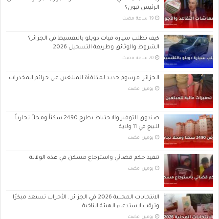
الرئيس تبون؟
كيف تطلب سيارة فيات دوبلو بالتقسيط في الجزائر؟
الشروط والوثائق وطريقة التسجيل 2026
الجزائر: مرسوم جديد لمكافأة المبلغين عن جرائم المخدرات
‏يومين مضت
صندوق التوفير والاحتياط يطرح 2490 سكناً ومحلاً تجارياً
للبيع في 11 ولاية
‏يومين مضت
تنفيذ حكم قضائي واسترجاع مسكن في هذه الولاية
‏يومين مضت
الانتخابات المحلية 2026 في الجزائر.. الأحزاب تستعد مبكرًا
وترقب لاستدعاء الهيئة الناخبة
‏يومين مضت