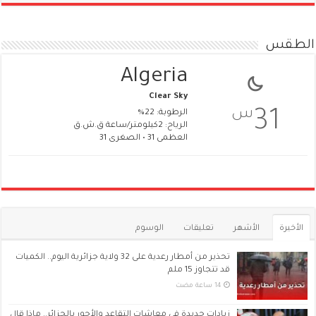
الطقس
Algeria
Clear Sky
س
31
الرطوبة: 22%
الرياح: 2كيلومتر/ساعة ق.ش.ق‎
العظمى 31 • الصغرى 31
الأخيرة
الأشهر
تعليقات
الوسوم
تحذير من أمطار رعدية على 32 ولاية جزائرية اليوم.. الكميات
قد تتجاوز 15 ملم
زيادات جديدة في معاشات التقاعد والأجور بالجزائر.. ماذا قال