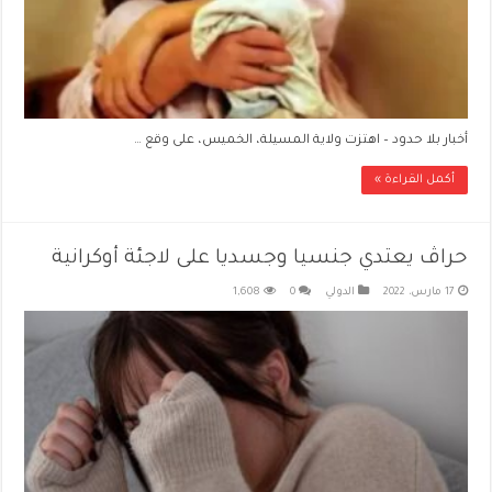
أخبار بلا حدود – اهتزت ولاية المسيلة، الخميس، على وقع …
أكمل القراءة »
حراڤ يعتدي جنسيا وجسديا على لاجئة أوكرانية
17 مارس، 2022
الدولي
0
1,608