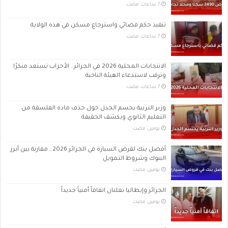
تنفيذ حكم قضائي واسترجاع مسكن في هذه الولاية
الانتخابات المحلية 2026 في الجزائر.. الأحزاب تستعد مبكرًا
وترقب لاستدعاء الهيئة الناخبة
وزير التربية يحسم الجدل حول حذف مادة الفلسفة من
التعليم الثانوي ويكشف الحقيقة
‏يومين مضت
أفضل بنك لقرض السيارة في الجزائر 2026.. مقارنة بين أبرز
البنوك وشروط التمويل
‏يومين مضت
الجزائر وإيطاليا تعلنان اتفاقاً أمنياً جديداً
‏يومين مضت