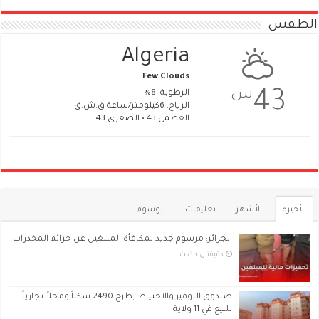
الطقس
Algeria
Few Clouds
س
43
الرطوبة: 8%
الرياح: 6كيلومتر/ساعة ق.ش.ق‎
العظمى 43 • الصغرى 43
الأخيرة
الأشهر
تعليقات
الوسوم
الجزائر: مرسوم جديد لمكافأة المبلغين عن جرائم المخدرات
‏دقيقتان مضت
صندوق التوفير والاحتياط يطرح 2490 سكناً ومحلاً تجارياً
للبيع في 11 ولاية