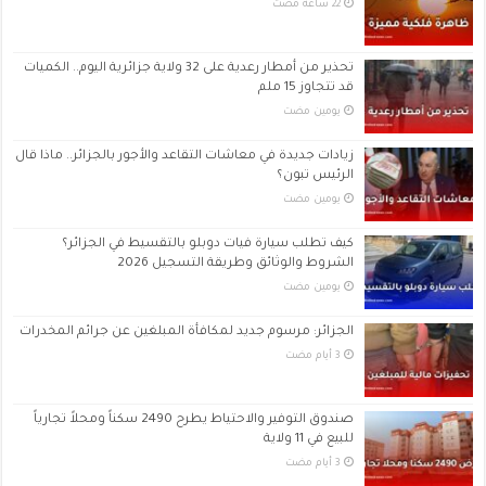
تحذير من أمطار رعدية على 32 ولاية جزائرية اليوم.. الكميات
قد تتجاوز 15 ملم
‏يومين مضت
زيادات جديدة في معاشات التقاعد والأجور بالجزائر.. ماذا قال
الرئيس تبون؟
‏يومين مضت
كيف تطلب سيارة فيات دوبلو بالتقسيط في الجزائر؟
الشروط والوثائق وطريقة التسجيل 2026
‏يومين مضت
الجزائر: مرسوم جديد لمكافأة المبلغين عن جرائم المخدرات
صندوق التوفير والاحتياط يطرح 2490 سكناً ومحلاً تجارياً
للبيع في 11 ولاية