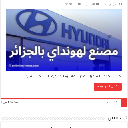
25 يناير، 2025
السيارة
0
500
أخبار بلا حدود- استقبل المدير العام لوكالة ترقية الاستثمار، السيد …
أكمل القراءة »
1
»
2
صفحة 1 من 2
الطقس