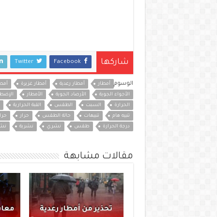
شاركها
Twitter
Facebook
الوسوم
أمطار
أمطار رعدية
أمطار غزيرة
أمطا
الأجواء الجوية
الأرصاد الجوية
الأمطار
الإضطر
الحرارة
السبت
الطقس
القبة الحرارية
تنبيه هام
تنبيهات
حالة الطقس
حرار
حرا
درجة الحرارة
طقس
نشري
نشرية
نشر
مقالات مشابهة