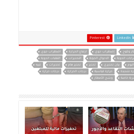
Pinterest
LinkedIn
ر وثلوج
إضطراب جوي
ارتفاع الحرارة
اضطراب جوي
ابات الجوية
الاحوال الجوية
التحذيرات
التقلبات الجوية
اليوم
بيان تحذيري
تحذير
تحذير هام
تحذيرات
تنبيه
رة شديدة
حرارة قياسية
درجات الحرارة
درجات حرارة
ية خاصة
وشح الأمطار