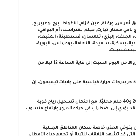
هراس, ورقلة, عين قزام, الأغواط, برج بوعريريج,
 باجي مختار, تيارت, ميلة, تمنراست، أم البواقي،
، الجلفة، إليزي، تلمسان، قسنطينة، المنيعة،
، بسكرة، سعيدة، النعامة، بومرداس، البويرة،
. تيسمسيلت.
وتبدأ صلاحية النشرية من الساعة 12 زوالا من اليوم السبت إلى غاية الساعة 12 ليلا من
حر بدرجات حرارة قياسية على ولايات تيميمون، إن
ويُتوقع أن تتراوح كميات الأمطار بين 20 و40 ملم محليًا، مع احتمال تسجيل رياح قوية
 قد يؤدي إلى اضطراب في حركة المرور وارتفاع منسوب
ين بتوخي الحذر، خاصة سكان المناطق الجبلية
التي قد تشهد انزلاقات للتربة أو تجمع مياه الأمطار.