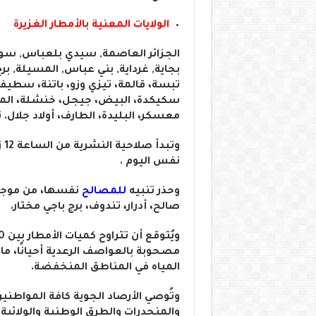
الولايات المعنية بالأمطار الغزيرة
الجزائر العاصمة, سيدي بلعباس, سوق أ
بجاية, غرداية, بني عباس, المسيلة, برج
تبسة، قالمة، تيزي وزو، باتنة، سطيف
سكيكدة، البيض، جيجل، خنشلة، المدية
معسكر، البليدة، الطارف، أولاد جلال
نفس اليوم .
وحذر تنبيه
للمصالح
نفسها، من موجة 
صالح، أدرار، تندوف، برج باجي مختار.
مصحوبة بالعواصف الرعدية أحيانًا، ما
المياه في المناطق المنخفضة.
وتُوصي الأرصاد الجوية كافة المواطن
والمنحدرات والطرق الوطنية والولائية 