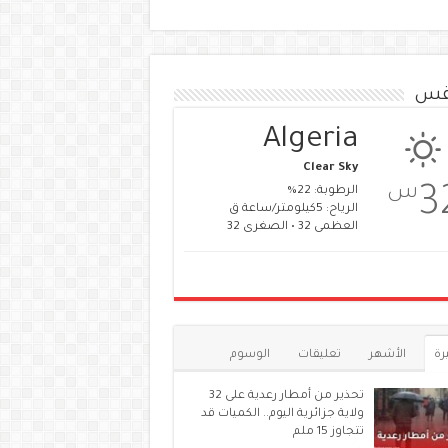
قس
Algeria
Clear Sky
س
3
الرطوبة: 22%
الرياح: 5كيلومتر/ساعة ق
العظمى 32 • الصغرى 32
رة
الأشهر
تعليقات
الوسوم
تحذير من أمطار رعدية على 32
ولاية جزائرية اليوم.. الكميات قد
تتجاوز 15 ملم