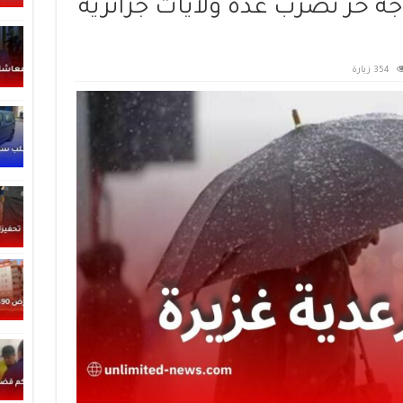
جة حر تضرب عدة ولايات جزائرية
354 زيارة