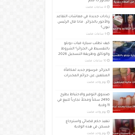
تتجاوز 15 ملم
زيادات جديدة في معاشات التقاعد
والأجور بالجزائر.. ماذا قال الرئيس
تبون؟
كيف تطلب سيارة فيات دوبلو
بالتقسيط في الجزائر؟ الشروط
والوثائق وطريقة التسجيل 2026
الجزائر: مرسوم جديد لمكافأة
المبلغين عن جرائم المخدرات
‏يوم واحد مضت
صندوق التوفير والاحتياط يطرح
2490 سكناً ومحلاً تجارياً للبيع في
11 ولاية
‏يوم واحد مضت
تنفيذ حكم قضائي واسترجاع
مسكن في هذه الولاية
‏يوم واحد مضت