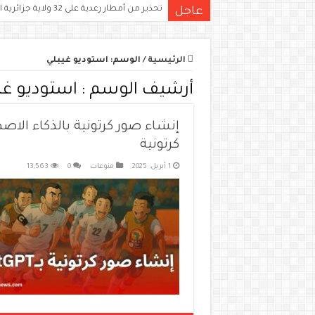
تحذير من أمطار رعدية على 32 ولاية جزائرية اليوم.. الكميات قد تتجاوز 15 ملم
عاجل
الرئيسية
/
الوسم:
استوديو غيبلي
أرشيف الوسم :
استوديو غي
كرتونية
1 أبريل، 2025
منوعات
0
13,563