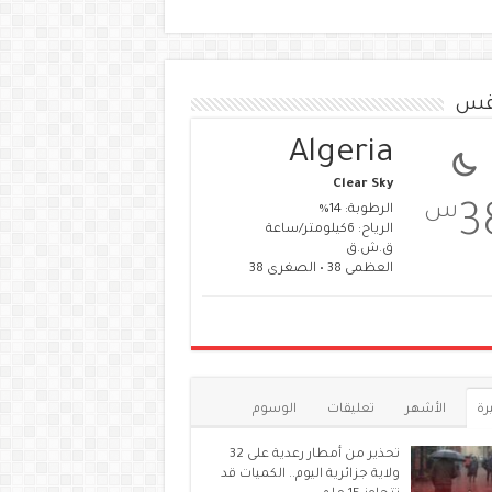
قس
Algeria
Clear Sky
س
3
الرطوبة: 14%
الرياح: 6كيلومتر/ساعة
ق.ش.ق‎
العظمى 38 • الصغرى 38
رة
الأشهر
تعليقات
الوسوم
تحذير من أمطار رعدية على 32
ولاية جزائرية اليوم.. الكميات قد