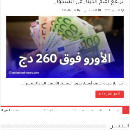
ترتفع أمام الدينار في السكوار
8 مايو، 2025
الإقتصادي
0
337
أخبار بلا حدود- عرفت أسعار صرف العملات الأجنبية، اليوم الخميس، …
أكمل القراءة »
1
2
3
4
5
»
10
...
الأخيرة »
صفحة 1 من 11
الطقس