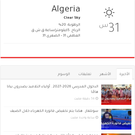
Algeria
Clear Sky
س
31
الرطوبة: 20%
الرياح: 5كيلومتر/ساعة ق.ش.ق‎
العظمى 31 • الصغرى 31
الأخيرة
الأشهر
تعليقات
الوسوم
الدخول المدرسي 2026-2027.. أولياء التلاميذ يصدرون بيانا
هامًا
سونلغاز.. هكذا يتم تخفيض فاتورة الكهرباء خلال الصيف
‏ساعة واحدة مضت