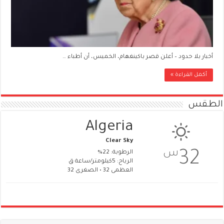
أخبار بلا حدود – أعلن قصر باكينغهام، الخميس، أن أطباء …
أكمل القراءة »
الطقس
Algeria
Clear Sky
س
32
الرطوبة: 22%
الرياح: 5كيلومتر/ساعة ق
العظمى 32 • الصغرى 32