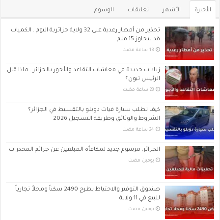
الأخيرة
الأشهر
تعليقات
الوسوم
تحذير من أمطار رعدية على 32 ولاية جزائرية اليوم.. الكميات
قد تتجاوز 15 ملم
زيادات جديدة في معاشات التقاعد والأجور بالجزائر.. ماذا قال
الرئيس تبون؟
كيف تطلب سيارة فيات دوبلو بالتقسيط في الجزائر؟
الشروط والوثائق وطريقة التسجيل 2026
الجزائر: مرسوم جديد لمكافأة المبلغين عن جرائم المخدرات
‏يومين مضت
صندوق التوفير والاحتياط يطرح 2490 سكناً ومحلاً تجارياً
للبيع في 11 ولاية
‏يومين مضت